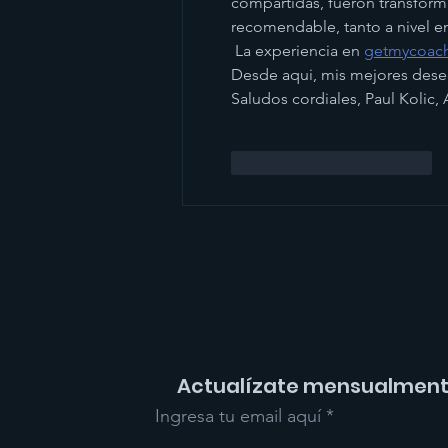
compartidas, fueron transfor
recomendable, tanto a nivel e
 La experiencia en 
getmycoach
Desde aqui, mis mejores deseo
Saludos cordiales, Paul Kolic,
Me gusta
Reaccionar
Actualízate mensualmen
Ingresa tu email aquí