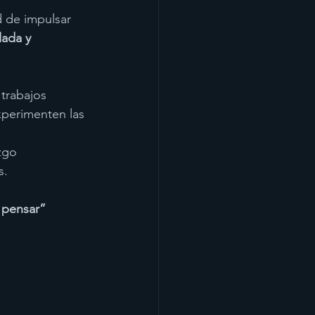
lada y 
 trabajos 
xperimenten las 
zgo 
s.
 pensar”