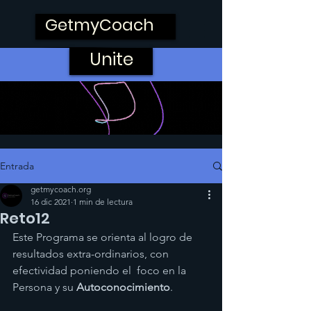
GetmyCoach
Unite
Entrada
getmycoach.org
16 dic 2021
1 min de lectura
Reto12
Este Programa se orienta al logro de 
resultados extra-ordinarios, con 
efectividad poniendo el  foco en la 
Persona y su 
Autoconocimiento
.